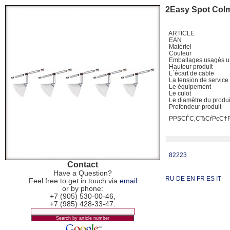
2Easy Spot Col
ARTICLE
EAN
Matériel
Couleur
Emballages usagés u
Hauteur produit
L`écart de cable
La tension de servic
Le équipement
Le culot
Le diamètre du produ
Profondeur produit
РРЅСЃС‚СЂСѓРєС
82223
Contact
Have a Question?
RU
DE
EN
FR
ES
IT
Feel free to get in touch via
email
or by phone:
+7 (905) 530-00-46,
+7 (985) 428-33-47.