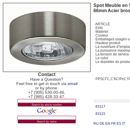
Spot Meuble en 
66mm Acier bros
ARTICLE
EAN
Matériel
Couleur
Emballages usagés u
Hauteur produit
La ouverture d"empl
La puissance maxim
La tension de servic
Le culot
Le diamètre du produ
Contact
Have a Question?
РРЅСЃС‚СЂСѓРєС
Feel free to get in touch via
email
or by phone:
+7 (905) 530-00-46,
+7 (985) 428-33-47.
83117
83115
RU
DE
EN
FR
ES
IT